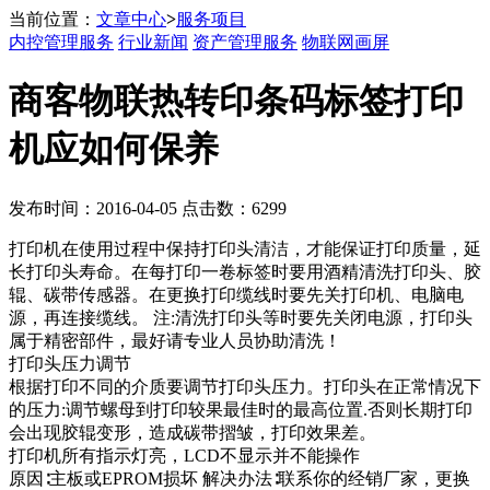
当前位置：
文章中心
>
服务项目
内控管理服务
行业新闻
资产管理服务
物联网画屏
商客物联热转印条码标签打印
机应如何保养
发布时间：2016-04-05 点击数：6299
打印机在使用过程中保持打印头清洁，才能保证打印质量，延
长打印头寿命。在每打印一卷标签时要用酒精清洗打印头、胶
辊、碳带传感器。在更换打印缆线时要先关打印机、电脑电
源，再连接缆线。 注:清洗打印头等时要先关闭电源，打印头
属于精密部件，最好请专业人员协助清洗！
打印头压力调节
根据打印不同的介质要调节打印头压力。打印头在正常情况下
的压力:调节螺母到打印较果最佳时的最高位置.否则长期打印
会出现胶辊变形，造成碳带摺皱，打印效果差。
打印机所有指示灯亮，LCD不显示并不能操作
原因∶主板或EPROM损坏 解决办法∶联系你的经销厂家，更换