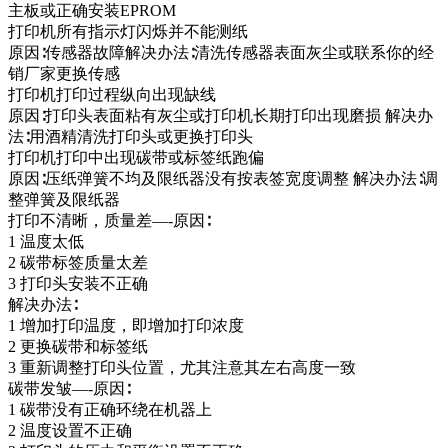
主板或正确安装EPROM
打印机所有指示灯闪烁并不能测纸
原因∶传感器故障解决办法∶清洗传感器表面灰尘或联系你的经
销厂家更换传感
打印机打印过程纵向出现缺线
原因∶打印头表面粘有灰尘或打印机长期打印出现磨损 解决办
法∶用酒精清洗打印头或更换打印头
打印机打印中出现碳带或标签纸跑偏
原因∶压纸弹簧不均及限纸器没有按表签宽度调整 解决办法∶调
整弹簧及限纸器
打印不清晰，质量差—-原因∶
1 温度太低
2 碳带标签质量太差
3 打印头安装不正确
解决办法∶
1 增加打印温度，即增加打印浓度
2 更换碳带和标签纸
3 重新调整打印头位置，尤其注意其左右高度一致
碳带发皱—-原因∶
1 碳带没有正确环绕在机器上
2 温度设置不正确